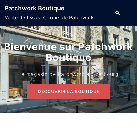
Aller
Patchwork Boutique
au
Recherche
Ouvr
Vente de tissus et cours de Patchwork
contenu
le
men
Bienvenue sur Patchwork
Boutique
Le magasin de Patchwork à Cherbourg
DÉCOUVRIR LA BOUTIQUE