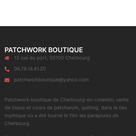
PATCHWORK BOUTIQUE
13 rue du port, 50100 Cherbourg
06.78.14.41.20
patchworkboutique@yahoo.com
Patchwork-boutique de Cherbourg-en-cotentin, vente
de tissus et cours de patchwork, quilting, dans le lieu
mythique où a été tourné le film les parapluies de
Cherbourg.